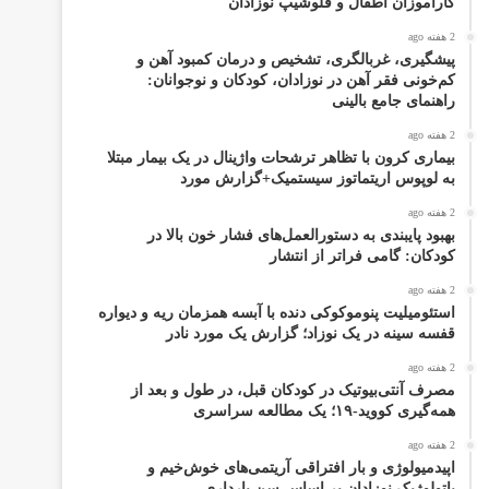
کارآموزان اطفال و فلوشیپ نوزادان
2 هفته ago
پیشگیری، غربالگری، تشخیص و درمان کمبود آهن و
کم‌خونی فقر آهن در نوزادان، کودکان و نوجوانان:
راهنمای جامع بالینی
2 هفته ago
بیماری کرون با تظاهر ترشحات واژینال در یک بیمار مبتلا
به لوپوس اریتماتوز سیستمیک+گزارش مورد
2 هفته ago
بهبود پایبندی به دستورالعمل‌های فشار خون بالا در
کودکان: گامی فراتر از انتشار
2 هفته ago
استئومیلیت پنوموکوکی دنده با آبسه همزمان ریه و دیواره
قفسه سینه در یک نوزاد؛ گزارش یک مورد نادر
2 هفته ago
مصرف آنتی‌بیوتیک در کودکان قبل، در طول و بعد از
همه‌گیری کووید-۱۹؛ یک مطالعه سراسری
2 هفته ago
اپیدمیولوژی و بار افتراقی آریتمی‌های خوش‌خیم و
پاتولوژیک نوزادان بر اساس سن بارداری