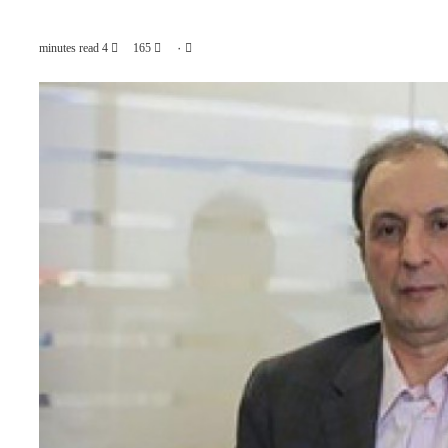
4 minutes read
165
۰