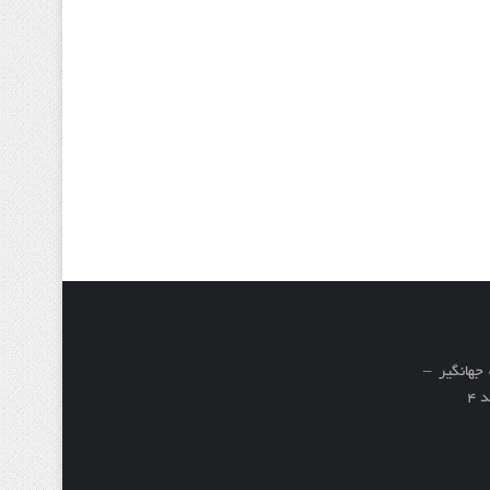
جهانگیر –
4