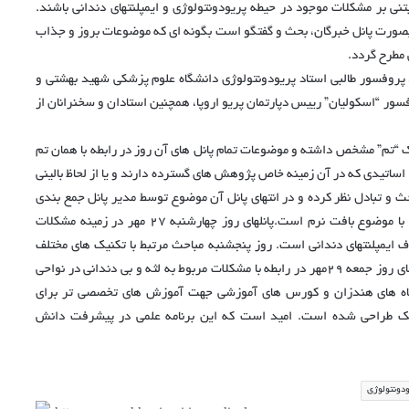
ی بر مشکلات موجود در حیطه پریودونتولوژی و ایمپلنتهای دندانی باشند.
بصورت پانل خبرگان، بحث و گفتگو است بگونه ای که موضوعات بروز و جذاب
ی مطرح گردد.
T” رییس بخش T.M.G دانشگاه زوریخ، پروفسور طالبی استاد پریودونتولوژی دانشگاه علوم پزشکی شهید بهشتی و
وفسور “اسکولیان” رییس دپارتمان پریو اروپا، همچنین استادان و سخنرانان از
یک “تم” مشخص داشته و موضوعات تمام پانل های آن روز در رابطه با همان تم
. در این پانل ها اساتیدی که در آن زمینه خاص پژوهش های گسترده دارند و یا از لحاظ بالینی
و تبادل نظر کرده و در انتهای پانل آن موضوع توسط مدیر پانل جمع بندی
پانلهای روز چهارشنبه ۲۷ مهر در زمینه مشکلات
ف ایمپلنتهای دندانی است.
روز پنجشنبه مباحث مرتبط با تکنیک های مختلف
پانل های روز جمعه ۲۹مهر در رابطه با مشکلات مربوط به لثه و بی دندانی در نواحی
کارگاه های هندزان و کورس های آموزشی جهت آموزش های تخصصی تر برای
فک طراحی شده است.
امید است که این برنامه علمی در پیشرفت دانش
ودونتولوژی