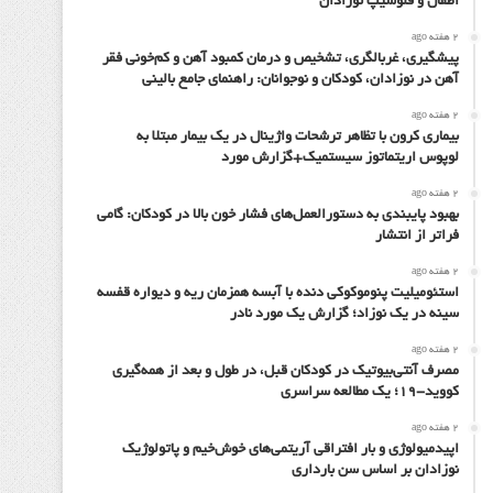
اطفال و فلوشیپ نوزادان
2 هفته ago
پیشگیری، غربالگری، تشخیص و درمان کمبود آهن و کم‌خونی فقر
آهن در نوزادان، کودکان و نوجوانان: راهنمای جامع بالینی
2 هفته ago
بیماری کرون با تظاهر ترشحات واژینال در یک بیمار مبتلا به
لوپوس اریتماتوز سیستمیک+گزارش مورد
2 هفته ago
بهبود پایبندی به دستورالعمل‌های فشار خون بالا در کودکان: گامی
فراتر از انتشار
2 هفته ago
استئومیلیت پنوموکوکی دنده با آبسه همزمان ریه و دیواره قفسه
سینه در یک نوزاد؛ گزارش یک مورد نادر
2 هفته ago
مصرف آنتی‌بیوتیک در کودکان قبل، در طول و بعد از همه‌گیری
کووید-۱۹؛ یک مطالعه سراسری
2 هفته ago
اپیدمیولوژی و بار افتراقی آریتمی‌های خوش‌خیم و پاتولوژیک
نوزادان بر اساس سن بارداری