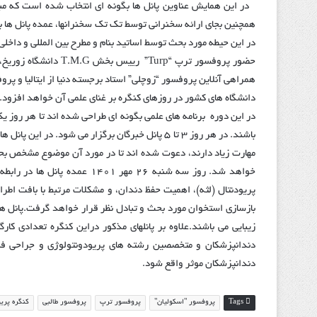
در این همایش عناوین پانل ها بگونه ای انتخاب شده است که مبتن
همچنین بجای ارائه سخنرانی توسط تک تک سخنرانها، عمده پانل ها 
در این حیطه مورد بحث توسط اساتید بنام و مطرح بین المللی و داخل
حضور پروفسور ترپ “urp
همراهی آنلاین پروفسور “زوچلی” استاد برجسته دنیا از ایتالیا و پر
دانشگاه های کشور در روزهای کنگره بر غنای علمی آن خواهد افزود.
در این دوره برنامه های علمی بگونه ای طراحی شده اند تا هر روز 
باشند. در هر روز ۳ تا ۵ پانل خبرگان برگزار می شود
مهارت زیاد دارند، دعوت شده اند تا در مورد آن موضوع مشخص بحث 
خواهد شد.
روز سه شنبه ۲۶ مهر ۱۴۰۱ عمده پانل ها در رابطه با موضوع بافت نرم است.
پریودنتال (لثه)، اهمیت حفظ دندان، و مشکلات مرتبط با بافت اطرا
بازسازی استخوان مورد بحث و تبادل نظر قرار خواهد گرفت.
زیبایی می باشند.
علاوه بر پانلهای مذکور دراین کنگره تعدادی 
دندانپزشکان و متخصصین رشته های پریودونتولوژی و جراحی 
دندانپزشکان موثر واقع شود.
Tags
پروفسور "اسکولیان"
پروفسور ترپ
پروفسور طالبی
کنگره پری