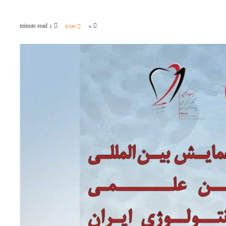
1 minute read
683
۰