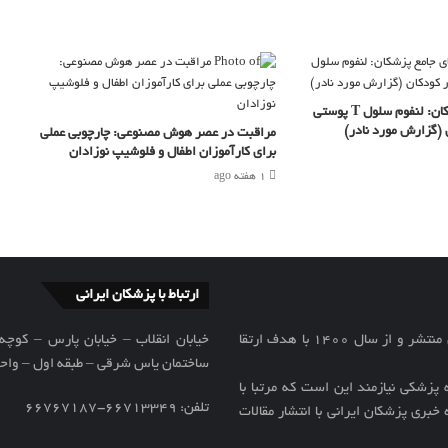
راهنمای جامع پزشکان: لنفوم سلول T پوستی
 (گزارش مورد نادر)
مراقبت در عصر هوش مصنوعی: چارچوبی عملی
برای کارآموزان اطفال و فلوشیپ نوزادان
1 هفته ago
ارتباط با پزشکان ایرانی
پایگاه خبری پزشکان ایرانی از سال 1392 در ابتدا بصورت کاغذی منتشر و از سال 1400 با هدف ارتقا
خیابان انقلاب – خیابان پارس – کوچه 
ساختمان یاس شرقی – طبقه اول – واحد 
پزشکی نیازمند این است که مرتبا با
تلفن: ۶۶۷۱۳۳۴۹-۶۶۷۶۷۱۸۷
خبری پزشکان ایرانی با انتشار مقالات