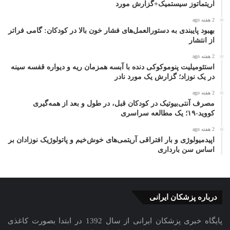
اریتماتوز سیستمیک+گزارش مورد
2 هفته ago
بهبود پایبندی به دستورالعمل‌های فشار خون بالا در کودکان: گامی فراتر
از انتشار
2 هفته ago
استئومیلیت پنوموکوکی دنده با آبسه همزمان ریه و دیواره قفسه سینه
در یک نوزاد؛ گزارش یک مورد نادر
2 هفته ago
مصرف آنتی‌بیوتیک در کودکان قبل، در طول و بعد از همه‌گیری
کووید-۱۹؛ یک مطالعه سراسری
2 هفته ago
اپیدمیولوژی و بار افتراقی آریتمی‌های خوش‌خیم و پاتولوژیک نوزادان بر
اساس سن بارداری
درباره پزشکان ایرانی
پایگاه خبری پزشکان ایرانی از سال 1392 در ابتدا بصورت کاغذی