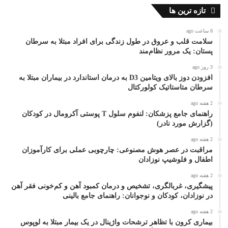
تازه ترین ها
8 ساعت ago
سلامت قلب و عروق در طول زندگی برای افراد مبتلا به سرطان
پستان: یک مرور نظام‌مند
3 روز ago
افزودن دوز بالای ویتامین D3 به درمان استاندارد در بیماران مبتلا به
سرطان متاستاتیک کولورکتال
2 هفته ago
راهنمای جامع پزشکان: لنفوم سلول T پوستی آکرومال در کودکان
(گزارش مورد نادر)
2 هفته ago
مراقبت در عصر هوش مصنوعی: چارچوبی عملی برای کارآموزان
اطفال و فلوشیپ نوزادان
2 هفته ago
پیشگیری، غربالگری، تشخیص و درمان کمبود آهن و کم‌خونی فقر آهن
در نوزادان، کودکان و نوجوانان: راهنمای جامع بالینی
2 هفته ago
بیماری کرون با تظاهر ترشحات واژینال در یک بیمار مبتلا به لوپوس