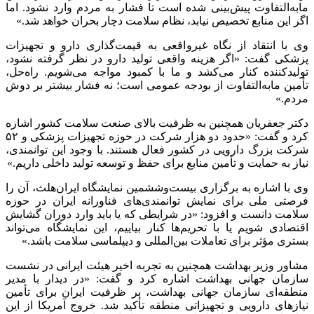
مابه‌التفاوت پیش‌بینی شده است تا فشار به مردم وارد نشود. اما
اگر این منابع تخصیص نیابد، نظام سلامت دچار بحران خواهد شد.»
وی با انتقاد از نگاه غیرواقعی به قیمت‌گذاری دارو و تجهیزات
پزشکی گفت: «اگر هزینه واقعی تولید دارو در نظر گرفته نشود،
تولیدکننده کنار می‌کشد و ما با کمبود مواجه می‌شویم. راه‌حل،
تأمین مابه‌التفاوت از بودجه عمومی است؛ نه فشار بیشتر بر دوش
مردم.»
دکتر جعفریان همچنین به ظرفیت بالای صنعت سلامت کشور اشاره
کرد و گفت: «حدود دو هزار شرکت در حوزه تجهیزات پزشکی و ۵۲
شرکت بزرگ دارویی در کشور فعال هستند. با وجود این توانمندی،
نیاز به حمایت و تأمین منابع برای حفظ و توسعه تولید داخلی داریم.»
وی با اشاره به برگزاری بیست‌وششمین نمایشگاه ایران‌هلث، آن را
فرصتی ملی برای نمایش توانمندی‌های فناورانه ایران در حوزه
سلامت دانست و افزود: «در شرایطی که یا باید وارد دوران گشایش
اقتصادی شویم یا با تحریم‌ها کنار بیاییم، این نمایشگاه می‌تواند
بستری مؤثر برای تعاملات بین‌المللی و دیپلماسی سلامت باشد.»
مشاور وزیر بهداشت همچنین به تجربه اخیر هیئت ایرانی در نشست
سازمان جهانی بهداشت اشاره کرد و گفت: «در دیدار با مدیر
منطقه‌ای سازمان جهانی بهداشت، بر ظرفیت ایران برای تأمین
نیازهای دارویی و تجهیزاتی منطقه تأکید شد. خروج آمریکا از این