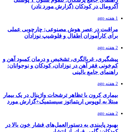
آکرومال در کودکان (گزارش مورد نادر)
1 هفته ago
مراقبت در عصر هوش مصنوعی: چارچوبی عملی
برای کارآموزان اطفال و فلوشیپ نوزادان
2 هفته ago
پیشگیری، غربالگری، تشخیص و درمان کمبود آهن و
کم‌خونی فقر آهن در نوزادان، کودکان و نوجوانان:
راهنمای جامع بالینی
2 هفته ago
بیماری کرون با تظاهر ترشحات واژینال در یک بیمار
مبتلا به لوپوس اریتماتوز سیستمیک+گزارش مورد
2 هفته ago
بهبود پایبندی به دستورالعمل‌های فشار خون بالا در
کودکان: گامی فراتر از انتشار