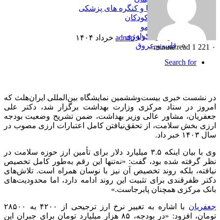
همایش ها و کنگره های پزشکی
اطفال و کودکان
پوست و مو
خون و انکولوژی
۱۱ خرداد ۱۴۰۴
admin
قلب و عروق
1 minute read
221
۰
Search for
در نشست خبری بیست‌وششمین نمایشگاه بین‌المللی ایران‌هلث که
امروز در ستاد مرکزی وزارت بهداشت برگزار شد، دکتر علی
جعفریان، مشاور عالی وزیر بهداشت، ضمن تشریح وضعیت بودجه
ارزی بخش سلامت، از تحقق‌نیافتن کامل اعتبارات ارزی مصوب در
سال ۱۴۰۳ خبر داد.
وی با بیان اینکه ۳.۵ میلیارد دلار برای تأمین ارز حوزه سلامت در
نظر گرفته شده بود، گفت: «نه‌تنها این رقم به‌طور کامل تخصیص
نیافته، بلکه روند تخصیص آن نیز با نوسان همراه است. تلاش‌های
دکتر ظفرقندی برای تثبیت این روند ادامه دارد، اما محدودیت‌های
بانک مرکزی همچنان پابرجاست.»
جعفریان
با اشاره به تغییر نرخ ارز ترجیحی از ۴۲۰۰ به ۲۸۵۰۰
تومان، افزود: «در بودجه، ۸۵ هزار میلیارد تومان برای جبران این