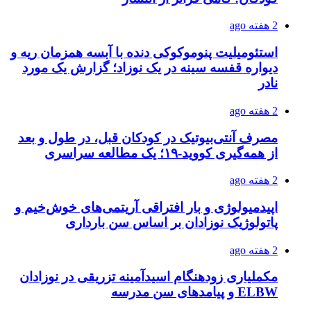
2 هفته ago
استئومیلیت پنوموکوکی دنده با آبسه همزمان ریه و
دیواره قفسه سینه در یک نوزاد؛ گزارش یک مورد
نادر
2 هفته ago
مصرف آنتی‌بیوتیک در کودکان قبل، در طول و بعد
از همه‌گیری کووید-۱۹؛ یک مطالعه سراسری
2 هفته ago
اپیدمیولوژی و بار افتراقی آریتمی‌های خوش‌خیم و
پاتولوژیک نوزادان بر اساس سن بارداری
2 هفته ago
مکملیاری زودهنگام اسیدآمینه تزریقی در نوزادان
ELBW و پیامدهای سن مدرسه