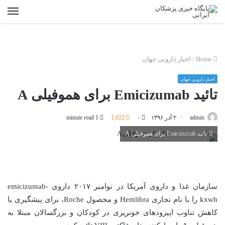
nu
Home
/
اخبار دارویی جهان
اخبار دارویی جهان
تائید Emicizumab برای هموفیلی A
admin
۲ آذر ۱۳۹۶
۰
1,022
1 minute read
تائید Emicizumab برای هموفیلی A
سازمان غذا و داروی آمریکا در نوامبر ۲۰۱۷ داروی emicizumab-
kxwh را با نام تجاری Hemlibra و محصول Roche، برای پیشگیری یا
کاهش تناوب اپیزودهای خونریزی در کودکان و بزرگسالان مبتلا به