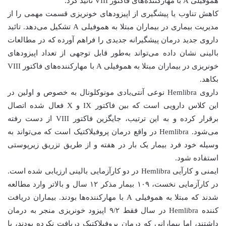
هموفیلی A با مهارکننده‌های فاکتور VIII تائید کرد.
کاهش تناوب یا پیشگیری از اپیزودهای خونریزی قسمت مهمی را از
مدیریت بیماری در بیماران مبتلا به هموفیلی A تشکیل می‌دهد. تائید
داروی جدید درمان پیشگیرانه جدیدی را فراهم آورده که در مطالعات
بالینی نشان داده می‌تواند به‌طور قابل توجهی از تعداد اپیزودهای
خونریزی در بیماران مبتلا به هموفیلی A با مهارکننده‌های فاکتور VIII
بکاهد.
داروی Hemlibra نوعی آنتی‌بادی مونوکلونال به خصوص و اولین در
این کلاس دارویی است که بین فاکتور IX و X فعال شده اتصال
برقرار کرده و به این ترتیب، جایگزین فاکتور VIII از دست رفته
می‌شود. Hemlibra در واقع درمان پروفیلاکتیک است که می‌تواند به
وسیله خود فرد بیمار یک بار در هفته و از طریق تزریق زیرپوستی
استفاده شود.
ایمنی و کارآیی Hemlibra در دو کارآزمایی بالینی ارزیابی شده است.
در کارآزمایی نخست، ۱۰۹ بیمار مذکر ۱۲ سال و بالاتر وارد مطالعه
شدند که مبتلا به هموفیلی A با مهارکننده‌ها بودند. بیماران دریافت
کننده Hemlibra در سال فقط ۹/۲ اپیزود خونریزی منجر به درمان
داشتند، اما بیمارانی که درمان پروفیلاکتیک دریافت نکرده بودند، با