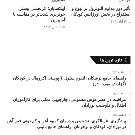
تأثیر دوز مداوم آلبوترول بر تهوع و
آپیکسابان؛ اثربخشی بیشتر،
استفراغ در بخش اورژانس کودکان
خونریزی شدیدتر در مقایسه با
آسپیرین
۳۰ آبان ۱۴۰۴
۲۶ آبان ۱۴۰۴
تازه ترین ها
1 هفته ago
راهنمای جامع پزشکان: لنفوم سلول T پوستی آکرومال در کودکان
(گزارش مورد نادر)
1 هفته ago
مراقبت در عصر هوش مصنوعی: چارچوبی عملی برای کارآموزان
اطفال و فلوشیپ نوزادان
2 هفته ago
پیشگیری، غربالگری، تشخیص و درمان کمبود آهن و کم‌خونی فقر آهن
در نوزادان، کودکان و نوجوانان: راهنمای جامع بالینی