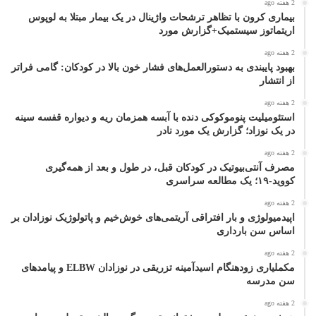
2 هفته ago
بیماری کرون با تظاهر ترشحات واژینال در یک بیمار مبتلا به لوپوس
اریتماتوز سیستمیک+گزارش مورد
2 هفته ago
بهبود پایبندی به دستورالعمل‌های فشار خون بالا در کودکان: گامی فراتر
از انتشار
2 هفته ago
استئومیلیت پنوموکوکی دنده با آبسه همزمان ریه و دیواره قفسه سینه
در یک نوزاد؛ گزارش یک مورد نادر
2 هفته ago
مصرف آنتی‌بیوتیک در کودکان قبل، در طول و بعد از همه‌گیری
کووید-۱۹؛ یک مطالعه سراسری
2 هفته ago
اپیدمیولوژی و بار افتراقی آریتمی‌های خوش‌خیم و پاتولوژیک نوزادان بر
اساس سن بارداری
2 هفته ago
مکملیاری زودهنگام اسیدآمینه تزریقی در نوزادان ELBW و پیامدهای
سن مدرسه
2 هفته ago