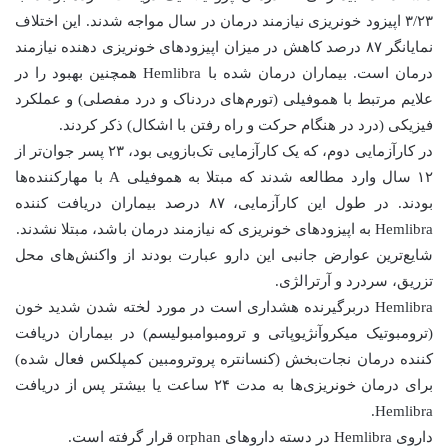
۳/۲۳ اپیزود خونریزی نیازمند درمان در سال مواجه شدند. این اختلاف
نمایانگر ۸۷ درصد کاهش در میزان اپیزودهای خونریزی دهنده نیازمند
درمان است. بیماران درمان شده با Hemlibra همچنین بهبود را در
علایم مرتبط با هموفیلی (تورم‌های دردناک و درد مفصلی) و عملکرد
فیزیکی (درد در هنگام حرکت و راه رفتن با اشکال) ذکر کردند.
در کارآزمایی دوم، که یک کارآزمایی تک‌بازویی بود، ۲۳ پسر جوان‌تر از
۱۲ سال وارد مطالعه شدند که مبتلا به هموفیلی A با مهارکننده‌ها
بودند. در طول این کارآزمایی، ۸۷ درصد بیماران دریافت کننده
Hemlibra به اپیزودهای خونریزی که نیازمند درمان باشد، مبتلا نشدند.
شایع‌ترین عوارض جانبی این دارو عبارت بودند از واکنش‌های محل
تزریق، سردرد و آرترالژی.
Hemlibra دربرگیرنده هشداری است در مورد لخته شدن شدید خون
(ترومبوتیک میکروآنژیوپاتی و ترومبوامبولیسم) در بیماران دریافت
کننده درمان نجات‌بخش (کنسانتره پروترومبین کمپلکس فعال شده)
برای درمان خونریزی‌ها به مدت ۲۴ ساعت یا بیشتر پس از دریافت
Hemlibra.
داروی Hemlibra در دسته داروهای orphan قرار گرفته است.