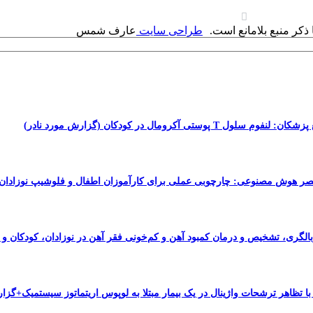
ذکر منبع بلامانع است.
طراحی سایت
عارف شمس
سلول T پوستی آکرومال در کودکان (گزارش مورد نادر)
صر هوش مصنوعی: چارچوبی عملی برای کارآموزان اطفال و فلوشیپ نوزادان
الگری، تشخیص و درمان کمبود آهن و کم‌خونی فقر آهن در نوزادان، کودکان و نو
با تظاهر ترشحات واژینال در یک بیمار مبتلا به لوپوس اریتماتوز سیستمیک+گز