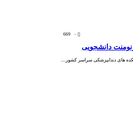
669
۰
ورنومنت دانشجویی
نشکده های دندانپزشکی سراسر کشور…