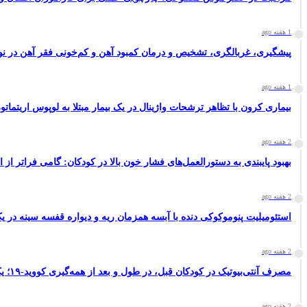
1 هفته ago
پیشگیری، غربالگری، تشخیص و درمان کمبود آهن و کم‌خونی فقر آهن در نوزا
1 هفته ago
بیماری کرون با تظاهر ترشحات واژینال در یک بیمار مبتلا به لوپوس اریتم
2 هفته ago
بهبود پایبندی به دستورالعمل‌های فشار خون بالا در کودکان: گامی فراتر از ا
2 هفته ago
استئومیلیت پنوموکوکی دنده با آبسه همزمان ریه و دیواره قفسه سینه در ی
2 هفته ago
مصرف آنتی‌بیوتیک در کودکان قبل، در طول و بعد از همه‌گیری کووید-۱۹؛ یک مطالعه سراسری
2 هفته ago