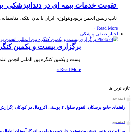
تقویت خدمات بیمه ای در دندانپزشکی به
نایب رییس انجمن پریودونتولوژی ایران با بیان اینکه، متاسفانه
Read More »
اخبار صنفی پزشکی
برگزاری بیست و یکمین کنگره
بست و یکمین کنگره بین المللی انجمن علم
Read More »
تازه ترین ها
1 هفته ago
راهنمای جامع پزشکان: لنفوم سلول T پوستی آکرومال در کودکان (گزارش مورد نادر)
1 هفته ago
مراقبت در عصر هوش مصنوعی: چارچوبی عملی برای کارآموزان اطفال و 