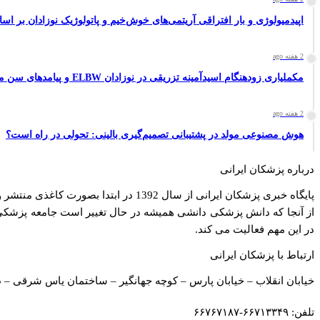
اپیدمیولوژی و بار افتراقی آریتمی‌های خوش‌خیم و پاتولوژیک نوزادان بر ا
2 هفته ago
مکملیاری زودهنگام اسیدآمینه تزریقی در نوزادان ELBW و پیامدهای سن مدرسه
2 هفته ago
هوش مصنوعی مولد در پشتیبانی تصمیم‌گیری بالینی: تحولی در راه است؟
درباره پزشکان ایرانی
پایگاه خبری پزشکان ایرانی از سال 1392 در ابتدا بصورت کاغذی منتشر و از سال 1400 با هدف ارتقا سطح دانش پزشکی شروع به کار نموده است
از آنجا که دانش پزشکی دانشی همیشه در حال تغییر است جامعه پزشکی نیا
در این مهم فعالیت می کند.
ارتباط با پزشکان ایرانی
خیابان انقلاب – خیابان پارس – کوچه جهانگیر – ساختمان یاس شرقی – طب
تلفن: ۶۶۷۱۳۳۴۹-۶۶۷۶۷۱۸۷