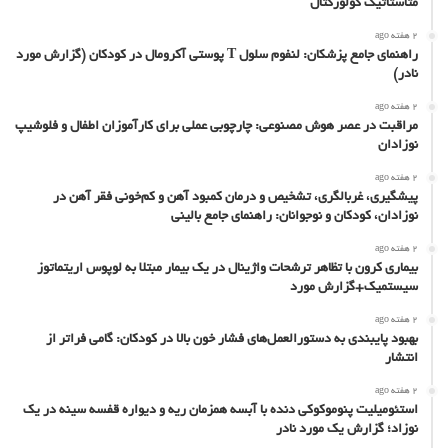
متاستاتیک کولورکتال
2 هفته ago
راهنمای جامع پزشکان: لنفوم سلول T پوستی آکرومال در کودکان (گزارش مورد
نادر)
2 هفته ago
مراقبت در عصر هوش مصنوعی: چارچوبی عملی برای کارآموزان اطفال و فلوشیپ
نوزادان
2 هفته ago
پیشگیری، غربالگری، تشخیص و درمان کمبود آهن و کم‌خونی فقر آهن در
نوزادان، کودکان و نوجوانان: راهنمای جامع بالینی
2 هفته ago
بیماری کرون با تظاهر ترشحات واژینال در یک بیمار مبتلا به لوپوس اریتماتوز
سیستمیک+گزارش مورد
2 هفته ago
بهبود پایبندی به دستورالعمل‌های فشار خون بالا در کودکان: گامی فراتر از
انتشار
2 هفته ago
استئومیلیت پنوموکوکی دنده با آبسه همزمان ریه و دیواره قفسه سینه در یک
نوزاد؛ گزارش یک مورد نادر