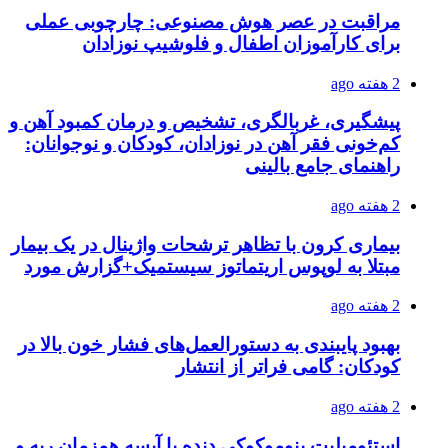
مراقبت در عصر هوش مصنوعی: چارچوبی عملی
برای کارآموزان اطفال و فلوشیپ نوزادان
2 هفته ago
پیشگیری، غربالگری، تشخیص و درمان کمبود آهن و
کم‌خونی فقر آهن در نوزادان، کودکان و نوجوانان:
راهنمای جامع بالینی
2 هفته ago
بیماری کرون با تظاهر ترشحات واژینال در یک بیمار
مبتلا به لوپوس اریتماتوز سیستمیک+گزارش مورد
2 هفته ago
بهبود پایبندی به دستورالعمل‌های فشار خون بالا در
کودکان: گامی فراتر از انتشار
2 هفته ago
استئومیلیت پنوموکوکی دنده با آبسه همزمان ریه و