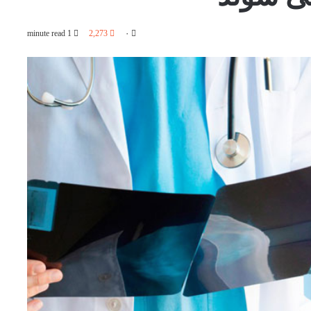
1 minute read
2,273
۰