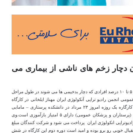
ان دچار زخم های ناشی از بیماری می
دبیر کارگاه آموزشی مراقبت از زخم های بدخیم عنوان کرد: ۵ تا ۱۰ درصد افرادی که دچار بدخیمی ها می شوند در طول مراحل
ومی انجمن رادیو تراپی آنکولوژی ایران مهناز ایلخانی در کارگاه
آموزشی مراقبت از زخم های بدخیم(سرطان)، گفت: این کارگاره یک روزه امروز ۲۳ مرداد در دانشکده پرستاری – مامایی
دانشگاه شهید بهشتی برگزار شد و برای شرکت کنندگان (پرستاران و پزشکان عمومی) دارای ۵ امتیاز بازآموزی است.وی
جمن رادیوتراپی انکولوژی ایران پرداخت می شود و شرکت کنندگان مبلغ
تقبال خوبی رو برو بوده و امید است دوره دوم این کارگاه در شش