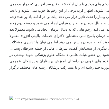
ماهه دوم سال برگزار شود.دبیر کارگاه آموزشی مراقبت از زخم های بدخیم با بیان اینکه ۵ تا ۱۰ درصد افرادی که دچار بدخیمی
می شوند، اظهار کرد: برخی از این زخم ها خوب نمی شوند و باعث
یمار را تحت تاثیر قرار می دهد.ایلخانی در ادامه یادآور شد: زخم
ه دنبال درمان مانند رادیوتراپی ایجاد می شود و دسته دوم زخم
دا می کند. زخم هایی که به دنبال درمان ایجاد می شوند معمولا بعد
به درمان پاسخ نمی دهند.این دکترای خدمات بالینی افزود: معمولا
هایی می شوند که به درمان پاسخ نمی دهد اما می توان با تدابیری مشکلات
خش دیگری از سخنانش گفت: سرطان هایی از جمله سرطان پستان،
شود.این عضو هیات علمی دانشگاه علوم پزشکی شهید بهشتی در
ان قدم های خوبی در راستای آموزش پرستاران و پزشکان عمومی
ه صورت چند رشته ای و با مشارکت پزشکان رشته های مختلف برگزار
https://pezeshkanirani.ir/video-report/2324