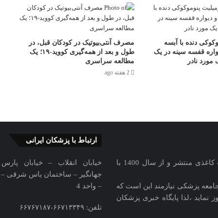
کوکی دنده با آبسه
مصرف آنتی‌بیوتیک در کودکان قبل، در
واره قفسه سینه در یک
طول و بعد از همه‌گیری کووید-۱۹؛ یک
مورد نادر
مطالعه سراسری
2 هفته ago
ارتباط با پزشکان ایرانی
پایگاه خبری پزشکان ایرانی از سال 1392 در ابتدا بصورت کاغذی منتشر و از سال 1400 با
خیابان انقلاب – خیابان پارس
جهانگیر – ساختمان یاس شرقی – 
امعه پزشکی نیازمند این است که
– واحد 4
 نماید ،لذا پایگاه خبری پزشکان
تلفن: ۶۶۷۱۳۳۴۹-۶۶۷۶۷۱۸۷