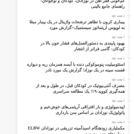
کم‌خونی فقر آهن در نوزادان، کودکان و نوجوانان:
راهنمای جامع بالینی
2 هفته ago
بیماری کرون با تظاهر ترشحات واژینال در یک بیمار مبتلا
به لوپوس اریتماتوز سیستمیک+گزارش مورد
2 هفته ago
بهبود پایبندی به دستورالعمل‌های فشار خون بالا در
کودکان: گامی فراتر از انتشار
2 هفته ago
استئومیلیت پنوموکوکی دنده با آبسه همزمان ریه و دیواره
قفسه سینه در یک نوزاد؛ گزارش یک مورد نادر
2 هفته ago
مصرف آنتی‌بیوتیک در کودکان قبل، در طول و بعد از
همه‌گیری کووید-۱۹؛ یک مطالعه سراسری
2 هفته ago
اپیدمیولوژی و بار افتراقی آریتمی‌های خوش‌خیم و
پاتولوژیک نوزادان بر اساس سن بارداری
2 هفته ago
مکملیاری زودهنگام اسیدآمینه تزریقی در نوزادان ELBW
و پیامدهای سن مدرسه