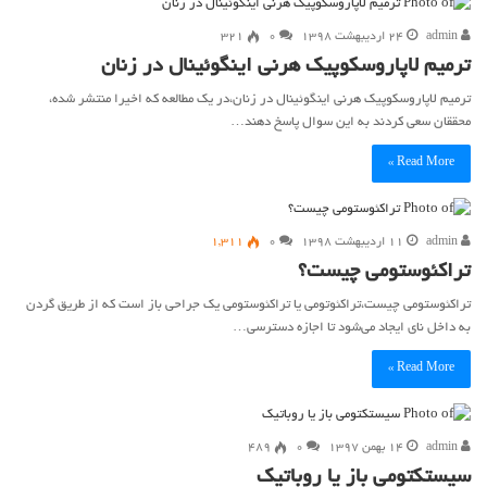
admin
۲۴ اردیبهشت ۱۳۹۸
۰
321
ترمیم لاپاروسکوپیک هرنی اینگوئینال در زنان
ترمیم لاپاروسکوپیک هرنی اینگوئینال در زنان،در یک مطالعه که اخیرا منتشر شده،
محققان سعی کردند به این سوال پاسخ دهند…
Read More »
admin
۱۱ اردیبهشت ۱۳۹۸
۰
1,311
تراکئوستومی چیست؟
تراکئوستومی چیست،تراکئوتومی یا تراکئوستومی یک جراحی باز است که از طریق گردن
به داخل نای ایجاد می‌شود تا اجازه دسترسی…
Read More »
admin
۱۴ بهمن ۱۳۹۷
۰
489
سیستکتومی باز یا روباتیک