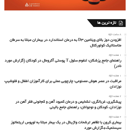
تازه ترین ها
8 ساعت ago
افزودن دوز بالای ویتامین D3 به درمان استاندارد در بیماران مبتلا به سرطان
متاستاتیک کولورکتال
1 هفته ago
راهنمای جامع پزشکان: لنفوم سلول T پوستی آکرومال در کودکان (گزارش مورد
نادر)
1 هفته ago
مراقبت در عصر هوش مصنوعی: چارچوبی عملی برای کارآموزان اطفال و فلوشیپ
نوزادان
2 هفته ago
پیشگیری، غربالگری، تشخیص و درمان کمبود آهن و کم‌خونی فقر آهن در
نوزادان، کودکان و نوجوانان: راهنمای جامع بالینی
2 هفته ago
بیماری کرون با تظاهر ترشحات واژینال در یک بیمار مبتلا به لوپوس اریتماتوز
سیستمیک+گزارش مورد