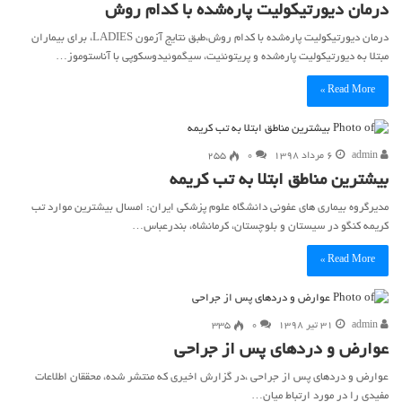
درمان دیورتیکولیت پاره‌شده با کدام روش
درمان دیورتیکولیت پاره‌شده با کدام روش،طبق نتایج آزمون LADIES، برای بیماران
مبتلا به دیورتیکولیت پاره‌شده و پریتونئیت، سیگموئیدوسکوپی با آناستوموز…
Read More »
admin
۶ مرداد ۱۳۹۸
۰
255
بیشترین مناطق ابتلا به تب کریمه
مدیرگروه بیماری های عفونی دانشگاه علوم پزشکی ایران: امسال بیشترین موارد تب
کریمه کنگو در سیستان و بلوچستان، کرمانشاه، بندرعباس…
Read More »
admin
۳۱ تیر ۱۳۹۸
۰
335
عوارض و دردهای پس از جراحی
عوارض و دردهای پس از جراحی ،در گزارش اخیری که منتشر شده، محققان اطلاعات
مفیدی را در مورد ارتباط میان…