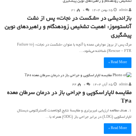
admin
۲۵ بهمن ۱۴۰۴
۰
31
بازاندیشی در «شکست در نجات» پس از نشت
آناستوموز: اهمیت تشخیص زودهنگام و راهبردهای نوین
پیشگیری
مرگ پس از بروز عوارض عمده یا آنچه با عنوان «شکست در نجات» (Failure to
Rescue – FTR) شناخته می‌شود،…
Read More »
admin
۲۵ آبان ۱۴۰۴
۰
44
مقایسه لاپاراسکوپی و جراحی باز در درمان سرطان معده
T4a
۱. هدف مطالعه ارزیابی غیر‌برتری و مقایسهٔ نتایج کوتاه‌مدت گاسترکتومی دیستال
لاپاراسکوپی (LDG) در برابر جراحی باز (ODG) همراه با…
Read More »