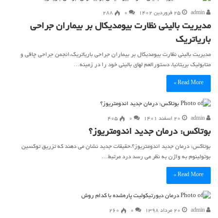
admin
۲۵ فروردین ۱۴۰۲
۰
288
مدیریت بالینی نظارت بیومدیکال بر بیماران جراحی
باریاتریک
مدیریت بالینی نظارت بیومدیکال بر بیماران جراحی باریاتریک،انجمن جراحی چاقی و
متابولیک بریتانیا، دستورالعم لهای بالینی خود را در زمینه…
Read More »
admin
۲۰ اسفند ۱۴۰۱
۰
405
بوتاکس: درمان جدید اندومتریوز؟
بوتاکس: درمان جدید اندومتریوز؟،حقیقات جدید نشان می دهند که تزریق توکسین
بوتولینوم به واژن به نظر می رسد درد مرتبط…
Read More »
admin
۲۰ مرداد ۱۳۹۸
۰
260