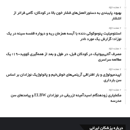
2 هفته ago
بهبود پایبندی به دستورالعمل‌های فشار خون بالا در کودکان: گامی فراتر از
انتشار
2 هفته ago
استئومیلیت پنوموکوکی دنده با آبسه همزمان ریه و دیواره قفسه سینه در یک
نوزاد؛ گزارش یک مورد نادر
2 هفته ago
مصرف آنتی‌بیوتیک در کودکان قبل، در طول و بعد از همه‌گیری کووید-۱۹؛ یک
مطالعه سراسری
2 هفته ago
اپیدمیولوژی و بار افتراقی آریتمی‌های خوش‌خیم و پاتولوژیک نوزادان بر اساس
سن بارداری
2 هفته ago
مکملیاری زودهنگام اسیدآمینه تزریقی در نوزادان ELBW و پیامدهای سن
مدرسه
درباره پزشکان ایرانی