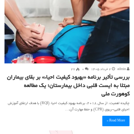
admin
۲ خرداد ۱۴۰۵
۰
27
بررسی تأثیر برنامه «بهبود کیفیت احیاء» بر بقای بیماران
مبتلا به ایست قلبی داخل بیمارستان؛ یک مطالعه
کوهورت ملی
چکیده اهمیت: از سال ۲۰۱۸، برنامه بهبود کیفیت احیاء (RQI) با هدف ارتقای آموزش
احیای قلبی-ریوی (CPR) و حفظ مهارت آن،…
Read More »