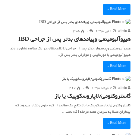
Read More »
admin
۱ تیر ۱۳۹۸
۰
375
هیپوآلبومینمی وپیامدهای بدتر پس از جراحی IBD
هیپوآلبومینمی وپیامدهای بدتر پس از جراحی IBD،محققان در یک مطالعه نشان دادند
هیپوآلبومینمی با مورتالیتی و عوارض بدتر پس از…
Read More »
admin
۷ خرداد ۱۳۹۸
۰
417
گاستروکتومی/لاپاروسکوپیک یا باز
گاستروکتومی/لاپاروسکوپیک یا باز،نتایج یک مطالعه از کره جنوبی نشان می‌دهد که
بیماران مبتلا به سرطان معده مرحله I که تحت…
Read More »